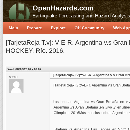
OpenHazards.com
Earthquake Forecasting and Hazard Analysi
Main
Prepare
Explore
OH Community
Web Ap
[TarjetaRoja-T.v]::V-E-R. Argentina v.s Gran B
HOCKEY. Río. 2016.
Wed, 08/10/2016 - 10:07
[TarjetaRoja-T.v]::V-E-R. Argentina v.s Gran Bre
sema
[[TarjetaRoja-T.v]::V-E-R. Argentina v.s Gran Bret
Las .Leonas .Argentina .vs .Gran .Bretaña .en .vi
.Argentina .vs .Gran .Bretaña .en .vivo .y .en .dire
.Olímpicos .2016Más .noticias .sobre .Argentina .
,.Bretaña .vs .Argentina .Las .Leonas .en .VIVO .O