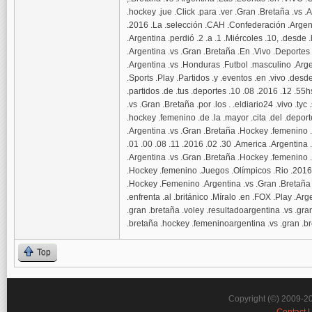
.hockey .jue .Click .para .ver .Gran .Bretaña .vs
.2016 .La .selección .CAH .Confederación .Argenti
.Argentina .perdió .2 .a .1 .Miércoles .10, .desde
.Argentina .vs .Gran .Bretaña .En .Vivo .Deportes .
.Argentina .vs .Honduras .Futbol .masculino .Arge
.Sports .Play .Partidos .y .eventos .en .vivo .desd
.partidos .de .tus .deportes .10 .08 .2016 .12 .55
.vs .Gran .Bretaña .por .los . .eldiario24 .vivo .tyc
.hockey .femenino .de .la .mayor .cita .del .deporte
.Argentina .vs .Gran .Bretaña .Hockey .femenino .
.01 .00 .08 .11 .2016 .02 .30 .America .Argentin
.Argentina .vs .Gran .Bretaña .Hockey .femenino .
.Hockey .femenino .Juegos .Olímpicos .Rio .2016 . 
.Hockey .Femenino .Argentina .vs .Gran .Bretaña 
.enfrenta .al .británico .Míralo .en .FOX .Play .Ar
.gran .bretaña .voley .resultadoargentina .vs .gra
.bretaña .hockey .femeninoargentina .vs .gran .br
Top
Copyright (©) 2009-2