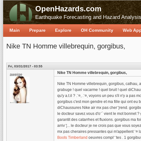
OpenHazards.com
Earthquake Forecasting and Hazard Analysi
Main
Prepare
Explore
OH Community
Web Ap
Nike TN Homme villebrequin, gorgibus,
Fri, 03/31/2017 - 03:55
Nike TN Homme villebrequin, gorgibus,
aweige
Nike TN Homme villebrequin, gorgibus, cathau, ang¨
grabuge ! quel vacarme ! quel bruit ! quel diChauss
qu'y a.t.il ? .¨¤, .¨¤, voyons un peu s'il n'y a pas
gorgibus c'est mon gendre et ma fille qui ont eu b
diChaussures Nike air mx pas cher¨¦rend. gorgibu
le docteur savez.vous d'o¨´ vient le mot bonnet ? 
garantit des catarrhes et fluxions. gorgibus ma foi
arriv¨¦... le docteur je ne crois pas que vous so
mx pas cheraires pressantes qui m'appellent ¨¤ la 
Boots Timberland
oeuvres compl¨¨tes . 1 gorgibus 