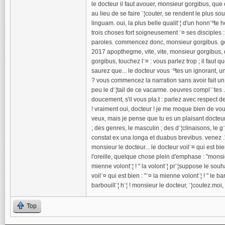
le docteur il faut avouer, monsieur gorgibus, que 
au lieu de se faire ¨¦couter, se rendent le plus 
linguam. oui, la plus belle qualit¨¦ d'un honn¨ºt
trois choses fort soigneusement ¨¤ ses disciples :
paroles. commencez donc, monsieur gorgibus. gorgibus
2017 apopthegme, vite, vite, monsieur gorgibus, d¨
gorgibus, touchez l¨¤ : vous parlez trop ; il faut
saurez que... le docteur vous ¨ºtes un ignorant, 
? vous commencez la narration sans avoir fait un
peu le d¨¦tail de ce vacarme. oeuvres compl¨¨tes 
doucement, s'il vous pla.t : parlez avec respect
! vraiment oui, docteur ! je me moque bien de vous
veux, mais je pense que tu es un plaisant docteur.
; des genres, le masculin ; des d¨¦clinaisons, le g¨¦
constat ex una longa et duabus brevibus. venez .¨¤
monsieur le docteur... le docteur voil¨¤ qui est 
l'oreille, quelque chose plein d'emphase : "monsieur
mienne volont¨¦ ! " la volont¨¦ pr¨¦suppose le souh
voil¨¤ qui est bien : "¨¤ la mienne volont¨¦ ! " le b
barbouill¨¦ h¨¦ ! monsieur le docteur, ¨¦coutez.moi,
Top