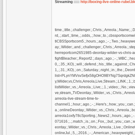
Streaming :::::
http://boxing-live-online-rubel.
time.;.title.;.challenger.;.Chris.;.Arreola.;.Name;.;.D
rd,.;.start.;.time,.;.odds,.;.how.;.to.;.cbssportscom
tiCBSSportscom5.;.hours.;.ago.;.-.;.Two.;.heavywei
ay.;.Wilder.;.and.;.challenger.;.Chris.;.Arreola.;.ste
herreportcom2651985-deontay-wilder-vs-chris-ar
fightBleacher.;.Report2.;.days.;.ago.;.-.;.WBC.;.h
0,.;.35.;.KO).;.will.;.defend.;.his.;.title.;.against.;.C
1,.;.31.;.KO).;.on.;.Saturday.;.night.;.in.;.the.;.De
list=PLynYMVsvSefjx58gOHO9BYNg7SqrdgkZNDeontay.;
y,Wilder,vs,Chris,Arreola,Live,Stream.;.LINK.;.1.;.
listWilder.;.vs.;.Arreola.;.Live;.;.1.;.video;.;.No.;
ve,stream,,TVDeontay.;.Wilder.;.vs.;.Chris.;.Arre
arreola-live-stream-time-tv-
channel1.;.hour.;.ago.;.-.;.Here's.;.how.;.you.;.can.
a.;.onlineDeontay.;.Wilder.;.vs.;.Chris.;.Arreola.;
arreola1oxfy78cSporting.;.News2.;.hours.;.ago.;.
071616.;..;.match.;.is.;.on.;.Fox,.;.but.;.you.;.can.;.
eontay.;.Wilder.;.vs.;.Chris.;.Arreola.;.Live.;.Onl
onlineJul.;.5,.;.2016.;.-.;.American.;.heavyweight.;