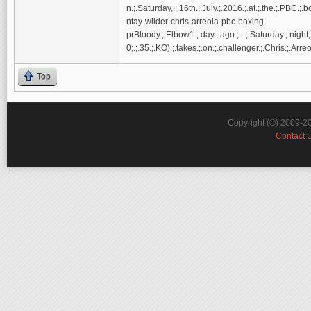
n.;.Saturday,.;.16th.;.July.;.2016.;.at.;.the.;.PBC.
ntay-wilder-chris-arreola-pbc-boxing-
prBloody.;.Elbow1.;.day.;.ago.;.-.;.Saturday.;.night
0;.;.35.;.KO).;.takes.;.on.;.challenger.;.Chris.;.Arreo
Top
Copyright (©) 2009-2
Contact 