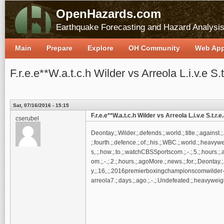
OpenHazards.com
Earthquake Forecasting and Hazard Analysi
Main
Prepare
Explore
OH Community
Web Ap
F.r.e.e**W.a.t.c.h Wilder vs Arreola L.i.v.e S.t
Sat, 07/16/2016 - 15:15
F.r.e.e**W.a.t.c.h Wilder vs Arreola L.i.v.e S.t.r.e
cserubel
Deontay.;.Wilder.;.defends.;.world.;.title.;.against.;.
;.fourth.;.defence.;.of.;.his.;.WBC.;.world.;.heavyweigh
s,.;.how.;.to.;.watchCBSSportscom‎.;.-.;.5.;.hours.;
om‎.;.-.;.2.;.hours.;.agoMore.;.news.;.for.;.Deontay.;.
y.;.16,.;.2016premierboxingchampionscomwilder-
arreola7.;.days.;.ago.;.-.;.Undefeated.;.heavyweigh